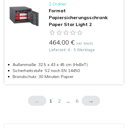
2
Ordner
Format
Papiersicherungsschrank
Paper Star Light 2
464,00 €
inkl. MwSt.
Lieferzeit:
4 - 5 Werktage
Außenmaße
:
32.5 x 43 x 45 cm (HxBxT)
Sicherheitsstufe
:
S2 nach EN 14450
Brandschutz
:
30 Minuten Papier
←
→
1
2
...
6