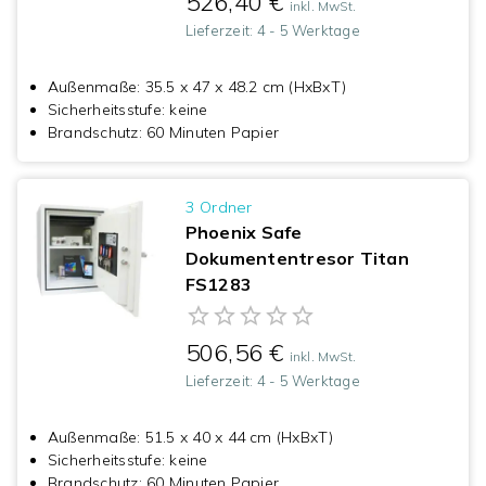
526,40 €
inkl. MwSt.
Lieferzeit:
4 - 5 Werktage
Außenmaße
:
35.5 x 47 x 48.2 cm (HxBxT)
Sicherheitsstufe
:
keine
Brandschutz
:
60 Minuten Papier
3
Ordner
Phoenix Safe
Dokumententresor Titan
FS1283
506,56 €
inkl. MwSt.
Lieferzeit:
4 - 5 Werktage
Außenmaße
:
51.5 x 40 x 44 cm (HxBxT)
Sicherheitsstufe
:
keine
Brandschutz
:
60 Minuten Papier