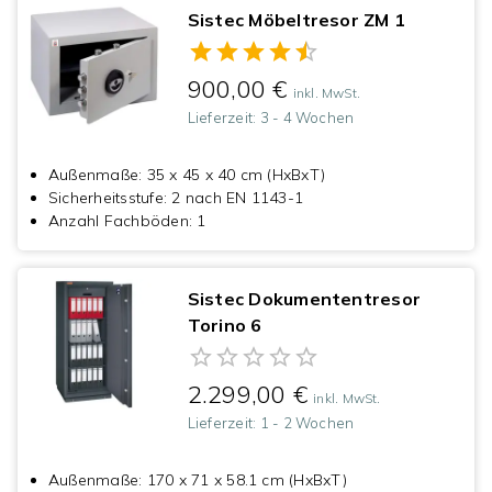
Sistec Möbeltresor ZM 1
900,00 €
inkl. MwSt.
Lieferzeit:
3 - 4 Wochen
Außenmaße
:
35 x 45 x 40 cm (HxBxT)
Sicherheitsstufe
:
2 nach EN 1143-1
Anzahl Fachböden
:
1
Sistec Dokumententresor
Torino 6
2.299,00 €
inkl. MwSt.
Lieferzeit:
1 - 2 Wochen
Außenmaße
:
170 x 71 x 58.1 cm (HxBxT)