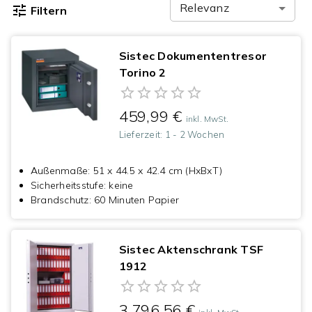
Relevanz
Filtern
Sistec Dokumententresor
Torino 2
459,99 €
inkl. MwSt.
Lieferzeit:
1 - 2 Wochen
Außenmaße
:
51 x 44.5 x 42.4 cm (HxBxT)
Sicherheitsstufe
:
keine
Brandschutz
:
60 Minuten Papier
Sistec Aktenschrank TSF
1912
3.796,56 €