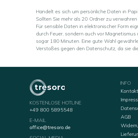
Handelt es sich um persönliche Daten in Pap
Sollten Sie mehr als 20 Ordner zu verwahre
Für sensible Daten in elektronischer Form eig
durch Feuer, sondern auch vor Magnetismus u
sogar 180 Minuten. Eine gute Wahl gewährleis
Verstoßes gegen den Datenschutz, da sie die 
INFO
tresoro
Kontak
Impres
KOSTENLOSE HOTLINE
Datens
+49 800 5895548
AGB
E-MAIL
Widerr
office@tresoro.de
Lieferu
SOCIAL MEDIA