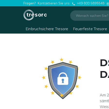
Fragen?
Kontaktieren Sie uns
+49 800 5895548
tresoro
Einbruchsichere Tresore
Feuerfeste Tresore
D
D
Am 2
sämt
Weise