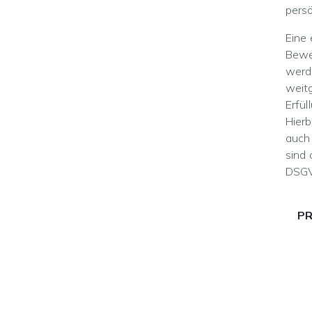
persö
Eine 
Bewei
werd
weitg
Erfül
Hierb
auch
sind
DSGV
PR