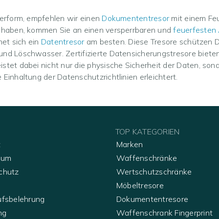
ierform, empfehlen wir einen
Dokumententresor
mit einem Fe
n haben, kommen Sie an einen versperrbaren und
feuerfesten
net sich ein
Datentresor
am besten. Diese Tresore schützen Da
nd Löschwasser. Zertifizierte Datensicherungstresore biete
tet dabei nicht nur die physische Sicherheit der Daten, sond
Einhaltung der Datenschutzrichtlinien erleichtert.
TOP KATEGORIEN
t
Marken
sum
Waffenschränke
chutz
Wertschutzschränke
Möbeltresore
ufsbelehrung
Dokumententresore
ng
Waffenschrank Fingerprint