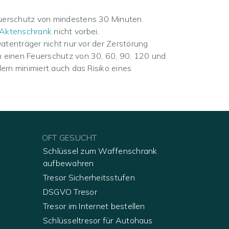
uerschutz von mindestens 30 Minuten.
 Aktenschrank
nicht vorbei.
tenträger nicht nur vor der Zerstörung
n einen Feuerschutz von 30, 60, 90, 120 und
ern minimiert auch das Risiko eines
OFT GESUCHT
Schlüssel zum Waffenschrank
aufbewahren
Tresor Sicherheitsstufen
DSGVO Tresor
Tresor im Internet bestellen
Schlüsseltresor für Autohaus