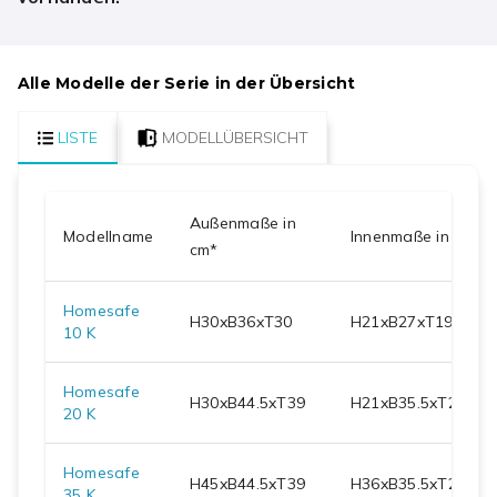
Alle Modelle der Serie in der Übersicht
LISTE
MODELLÜBERSICHT
Außenmaße in
Modellname
Innenmaße in cm
cm*
Homesafe
H
30
xB
36
xT
30
H
21
xB
27
xT
19.1
10 K
Homesafe
H
30
xB
44.5
xT
39
H
21
xB
35.5
xT
28.1
20 K
Homesafe
H
45
xB
44.5
xT
39
H
36
xB
35.5
xT
28.1
35 K