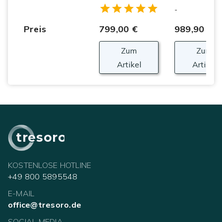
Empty
-
1 Star
2 Stars
3 Stars
4 Stars
5 Stars
Preis
799,00 €
989,90 €
Zum
Zum
Artikel
Artikel
tresoro
KOSTENLOSE HOTLINE
+49 800 5895548
E-MAIL
office@tresoro.de
SOCIAL MEDIA