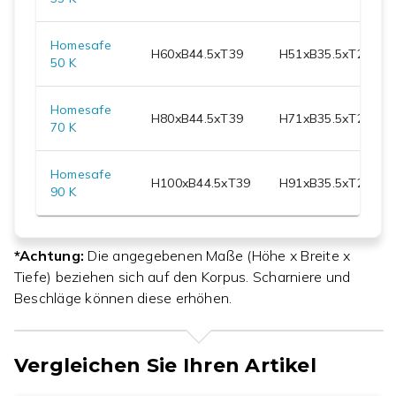
Homesafe
H
60
xB
44.5
xT
39
H
51
xB
35.5
xT
28.1
50 K
Homesafe
H
80
xB
44.5
xT
39
H
71
xB
35.5
xT
28.1
70 K
Homesafe
H
100
xB
44.5
xT
39
H
91
xB
35.5
xT
28.1
90 K
*Achtung:
Die angegebenen Maße (Höhe x Breite x
Tiefe) beziehen sich auf den Korpus. Scharniere und
Beschläge können diese erhöhen.
Vergleichen Sie Ihren Artikel