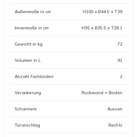
Außenmaße in cm
H100 x B44.5 x T39
Innenmaße in cm
H91 x B35.5 x T28.1
Gewicht in kg
72
Volumen in L
91
Anzahl Fachböden
2
Verankerung
Rückwand + Boden
Scharniere
Aussen
Türanschlag
Rechts