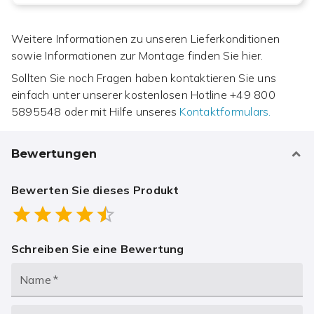
Weitere Informationen zu unseren Lieferkonditionen
sowie Informationen zur Montage finden Sie hier.
Sollten Sie noch Fragen haben kontaktieren Sie uns
einfach unter unserer kostenlosen Hotline
+49 800
5895548
oder mit Hilfe unseres
Kontaktformulars.
Bewertungen
Bewerten Sie dieses Produkt
Empty
0.5 Stars
1 Star
1.5 Stars
2 Stars
2.5 Stars
3 Stars
3.5 Stars
4 Stars
4.5 Stars
5 Stars
Schreiben Sie eine Bewertung
Name
*