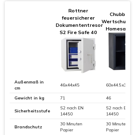
Rottner
Chubbsaf
feuersicherer
Wertschutzs
Dokumententresor
Homesafe 5
S2 Fire Safe 40
Außenmaß in
46x44x45
60x44.5x39
cm
Gewicht in kg
71
46
S2 nach EN
S2 nach EN
Sicherheitsstufe
14450
14450
30 Minuten
30 Minuten
Brandschutz
Papier
Papier