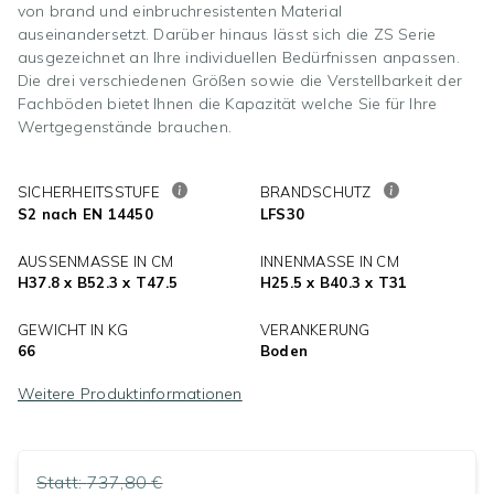
von brand und einbruchresistenten Material
auseinandersetzt. Darüber hinaus lässt sich die ZS Serie
ausgezeichnet an Ihre individuellen Bedürfnissen anpassen.
Die drei verschiedenen Größen sowie die Verstellbarkeit der
Fachböden bietet Ihnen die Kapazität welche Sie für Ihre
Wertgegenstände brauchen.
SICHERHEITSSTUFE
BRANDSCHUTZ
S2 nach EN 14450
LFS30
AUSSENMASSE IN CM
INNENMASSE IN CM
H37.8 x B52.3 x T47.5
H25.5 x B40.3 x T31
GEWICHT IN KG
VERANKERUNG
66
Boden
Weitere Produktinformationen
Statt:
737,80 €