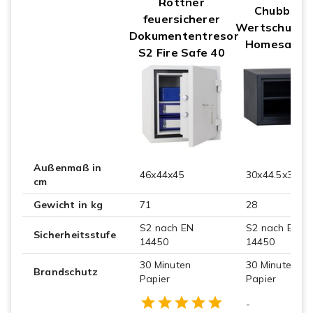
Rottner
Chubbsaf
feuersicherer
Wertschutzs
Dokumententresor
Homesafe 2
S2 Fire Safe 40
Außenmaß in
46x44x45
30x44.5x39
cm
Gewicht in kg
71
28
S2 nach EN
S2 nach EN
Sicherheitsstufe
14450
14450
30 Minuten
30 Minuten
Brandschutz
Papier
Papier
Empty
-