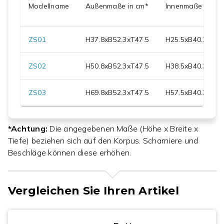
Modellname
Außenmaße in cm*
Innenmaße in cm
ZS01
H
37.8
xB
52.3
xT
47.5
H
25.5
xB
40.3
xT
31
ZS02
H
50.8
xB
52.3
xT
47.5
H
38.5
xB
40.3
xT
31
ZS03
H
69.8
xB
52.3
xT
47.5
H
57.5
xB
40.3
xT
31
*Achtung:
Die angegebenen Maße (Höhe x Breite x
Tiefe) beziehen sich auf den Korpus. Scharniere und
Beschläge können diese erhöhen.
Vergleichen Sie Ihren Artikel