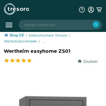
tresoro
Shop DE
/
Einbruchsichere Tresore
/
Wertschutzschränke
/
…
Wertheim easyhome ZS01
Drucken