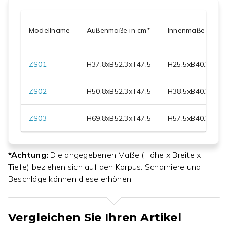
Modellname
Außenmaße in cm*
Innenmaße in cm
ZS01
H
37.8
xB
52.3
xT
47.5
H
25.5
xB
40.3
xT
31
ZS02
H
50.8
xB
52.3
xT
47.5
H
38.5
xB
40.3
xT
31
ZS03
H
69.8
xB
52.3
xT
47.5
H
57.5
xB
40.3
xT
31
*Achtung:
Die angegebenen Maße (Höhe x Breite x
Tiefe) beziehen sich auf den Korpus. Scharniere und
Beschläge können diese erhöhen.
Vergleichen Sie Ihren Artikel