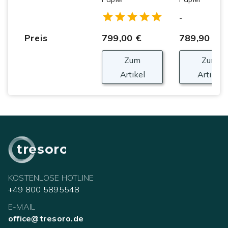
Empty
-
1 Star
2 Stars
3 Stars
4 Stars
5 Stars
Preis
799,00 €
789,90 €
Zum
Zum
Artikel
Artikel
tresoro
KOSTENLOSE HOTLINE
+49 800 5895548
E-MAIL
office@tresoro.de