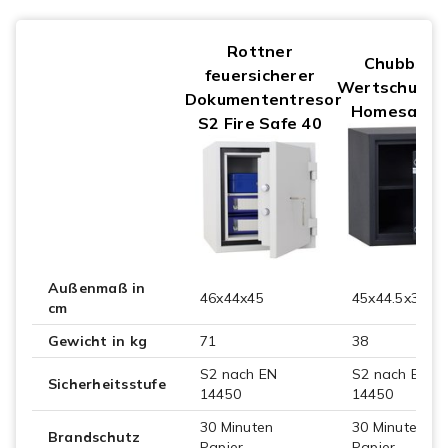
Rottner
Chubbsaf
feuersicherer
Wertschutzs
Dokumententresor
Homesafe 3
S2 Fire Safe 40
Außenmaß in
46x44x45
45x44.5x39
cm
Gewicht in kg
71
38
S2 nach EN
S2 nach EN
Sicherheitsstufe
14450
14450
30 Minuten
30 Minuten
Brandschutz
Papier
Papier