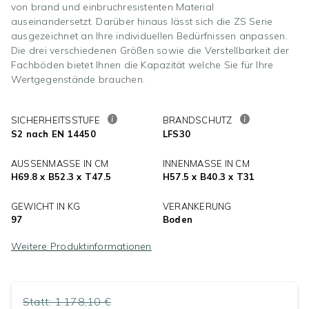
von brand und einbruchresistenten Material
auseinandersetzt. Darüber hinaus lässt sich die ZS Serie
ausgezeichnet an Ihre individuellen Bedürfnissen anpassen.
Die drei verschiedenen Größen sowie die Verstellbarkeit der
Fachböden bietet Ihnen die Kapazität welche Sie für Ihre
Wertgegenstände brauchen.
SICHERHEITSSTUFE
BRANDSCHUTZ
S2 nach EN 14450
LFS30
AUSSENMASSE IN CM
INNENMASSE IN CM
H69.8 x B52.3 x T47.5
H57.5 x B40.3 x T31
GEWICHT IN KG
VERANKERUNG
97
Boden
Weitere Produktinformationen
Statt:
1.178,10 €