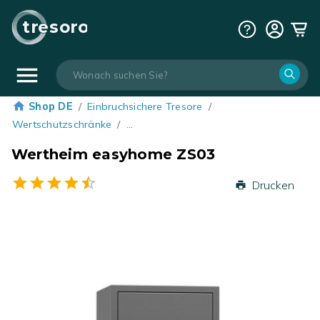
tresoro
Shop DE
/
Einbruchsichere Tresore
/
Wertschutzschränke
/
…
Wertheim easyhome ZS03
Drucken