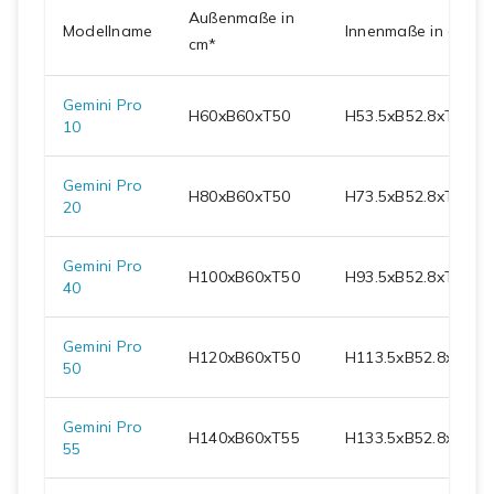
Außenmaße in
Modellname
Innenmaße in cm
cm*
Gemini Pro
H
60
xB
60
xT
50
H
53.5
xB
52.8
xT
36.5
10
Gemini Pro
H
80
xB
60
xT
50
H
73.5
xB
52.8
xT
36.5
20
Gemini Pro
H
100
xB
60
xT
50
H
93.5
xB
52.8
xT
36.5
40
Gemini Pro
H
120
xB
60
xT
50
H
113.5
xB
52.8
xT
36.
50
Gemini Pro
H
140
xB
60
xT
55
H
133.5
xB
52.8
xT
41.
55