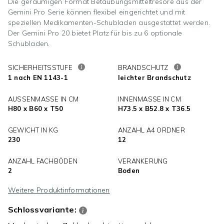
Die geräumigen Format Betäubungsmitteltresore aus der
Gemini Pro Serie können flexibel eingerichtet und mit
speziellen Medikamenten-Schubladen ausgestattet werden.
Der Gemini Pro 20 bietet Platz für bis zu 6 optionale
Schubladen.
SICHERHEITSSTUFE
BRANDSCHUTZ
1 nach EN 1143-1
leichter Brandschutz
AUSSENMASSE IN CM
INNENMASSE IN CM
H80 x B60 x T50
H73.5 x B52.8 x T36.5
GEWICHT IN KG
ANZAHL A4 ORDNER
230
12
ANZAHL FACHBÖDEN
VERANKERUNG
2
Boden
Weitere Produktinformationen
Schlossvariante: