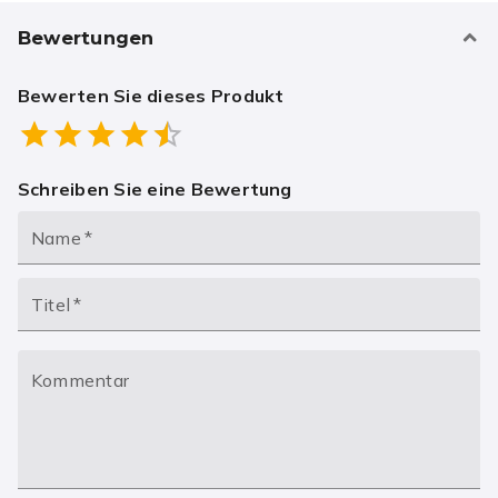
Bewertungen
Bewerten Sie dieses Produkt
Empty
0.5 Stars
1 Star
1.5 Stars
2 Stars
2.5 Stars
3 Stars
3.5 Stars
4 Stars
4.5 Stars
5 Stars
Schreiben Sie eine Bewertung
Name
*
Titel
*
Kommentar