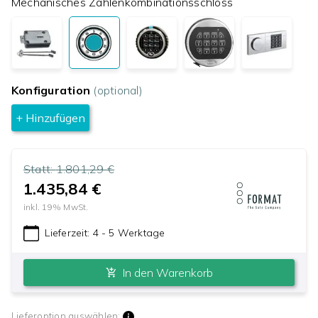
Mechanisches Zahlenkombinationsschloss
Konfiguration
(optional)
+ Hinzufügen
Statt:
1.801,29 €
1.435,84 €
inkl.
19
% MwSt.
Lieferzeit:
4 - 5 Werktage
In den Warenkorb
Lieferoption auswählen: