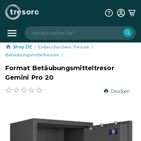
tresoro
Shop DE
/
Einbruchsichere Tresore
/
Betäubungsmitteltresore
/
…
Format Betäubungsmitteltresor
Gemini Pro 20
Drucken