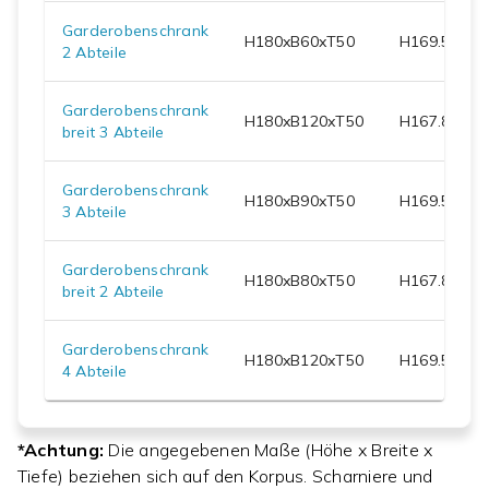
Garderobenschrank
H
180
xB
60
xT
50
H
169.5
xB
59
2 Abteile
Garderobenschrank
H
180
xB
120
xT
50
H
167.8
xB
11
breit 3 Abteile
Garderobenschrank
H
180
xB
90
xT
50
H
169.5
xB
89
3 Abteile
Garderobenschrank
H
180
xB
80
xT
50
H
167.8
xB
79
breit 2 Abteile
Garderobenschrank
H
180
xB
120
xT
50
H
169.5
xB
11
4 Abteile
*Achtung:
Die angegebenen Maße (Höhe x Breite x
Tiefe) beziehen sich auf den Korpus. Scharniere und