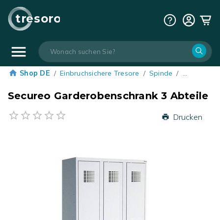
tresoro
Shop DE
/
Einbruchsichere Tresore
/
Spinde
/
…
Secureo Garderobenschrank 3 Abteile
Drucken