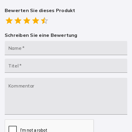
Bewerten Sie dieses Produkt
Empty
0.5 Stars
1 Star
1.5 Stars
2 Stars
2.5 Stars
3 Stars
3.5 Stars
4 Stars
4.5 Stars
5 Stars
Schreiben Sie eine Bewertung
Name
*
Titel
*
Kommentar