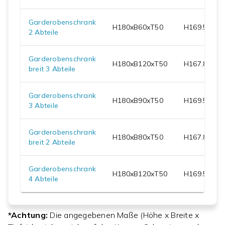
Garderobenschrank
H
180
xB
60
xT
50
H
169.5
xB
59
2 Abteile
Garderobenschrank
H
180
xB
120
xT
50
H
167.8
xB
11
breit 3 Abteile
Garderobenschrank
H
180
xB
90
xT
50
H
169.5
xB
89
3 Abteile
Garderobenschrank
H
180
xB
80
xT
50
H
167.8
xB
79
breit 2 Abteile
Garderobenschrank
H
180
xB
120
xT
50
H
169.5
xB
11
4 Abteile
*Achtung:
Die angegebenen Maße (Höhe x Breite x