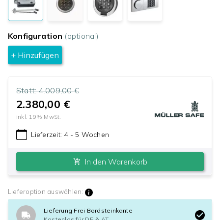
Konfiguration
(optional)
+ Hinzufügen
Statt:
4.009,00 €
2.380,00 €
inkl.
19
% MwSt.
Lieferzeit:
4 - 5 Wochen
In den Warenkorb
Lieferoption auswählen:
Lieferung Frei Bordsteinkante
Kostenlos für DE & AT