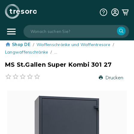
tresoro
Shop DE
/
Waffenschränke und Waffentresore
/
Langwaffenschränke
/
…
MS St.Gallen Super Kombi 301 27
Drucken