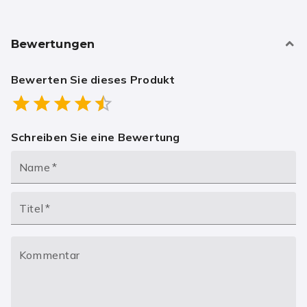
Bewertungen
Bewerten Sie dieses Produkt
Empty
0.5 Stars
1 Star
1.5 Stars
2 Stars
2.5 Stars
3 Stars
3.5 Stars
4 Stars
4.5 Stars
5 Stars
Schreiben Sie eine Bewertung
Name
*
Titel
*
Kommentar