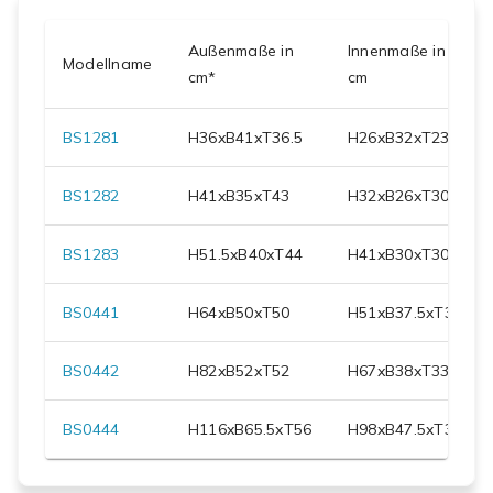
Außenmaße in
Innenmaße in
Modellname
cm*
cm
BS1281
H
36
xB
41
xT
36.5
H
26
xB
32
xT
23.5
BS1282
H
41
xB
35
xT
43
H
32
xB
26
xT
30.5
BS1283
H
51.5
xB
40
xT
44
H
41
xB
30
xT
30
BS0441
H
64
xB
50
xT
50
H
51
xB
37.5
xT
33
BS0442
H
82
xB
52
xT
52
H
67
xB
38
xT
33
BS0444
H
116
xB
65.5
xT
56
H
98
xB
47.5
xT
35