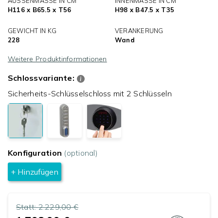
AUSSENMASSE IN CM
INNENMASSE IN CM
H116 x B65.5 x T56
H98 x B47.5 x T35
GEWICHT IN KG
VERANKERUNG
228
Wand
Weitere Produktinformationen
Schlossvariante:
Sicherheits-Schlüsselschloss mit 2 Schlüsseln
Konfiguration
(optional)
+ Hinzufügen
Statt:
2.229,00 €