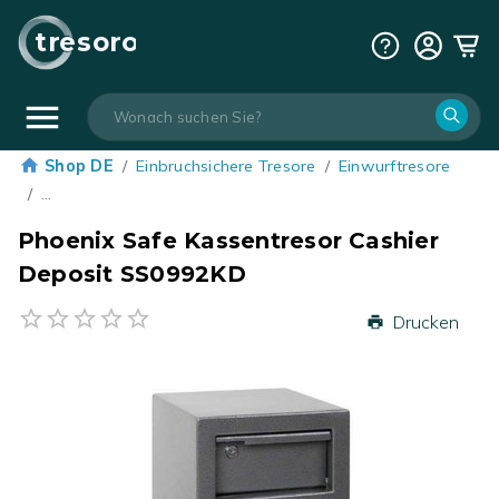
tresoro
Shop DE
/
Einbruchsichere Tresore
/
Einwurftresore
/
…
Phoenix Safe Kassentresor Cashier
Deposit SS0992KD
Drucken