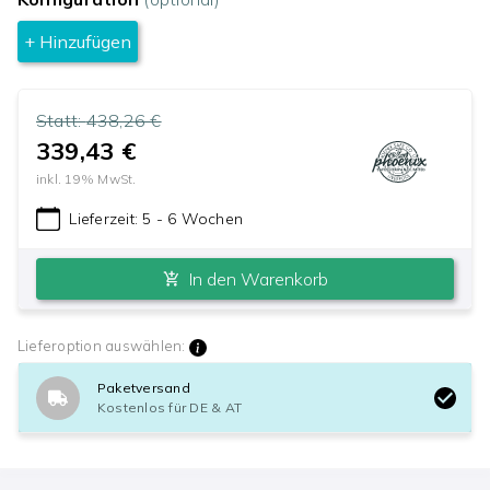
+ Hinzufügen
Statt:
438,26 €
339,43 €
inkl.
19
% MwSt.
Lieferzeit:
5 - 6 Wochen
In den Warenkorb
Lieferoption auswählen:
Paketversand
Kostenlos für DE & AT