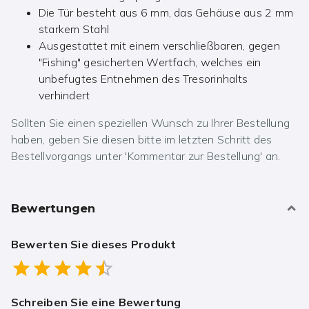
Die Tür besteht aus 6 mm, das Gehäuse aus 2 mm
starkem Stahl
Ausgestattet mit einem verschließbaren, gegen
"Fishing" gesicherten Wertfach, welches ein
unbefugtes Entnehmen des Tresorinhalts
verhindert
Sollten Sie einen speziellen Wunsch zu Ihrer Bestellung
haben, geben Sie diesen bitte im letzten Schritt des
Bestellvorgangs unter 'Kommentar zur Bestellung' an.
Bewertungen
Bewerten Sie dieses Produkt
Empty
0.5 Stars
1 Star
1.5 Stars
2 Stars
2.5 Stars
3 Stars
3.5 Stars
4 Stars
4.5 Stars
5 Stars
Schreiben Sie eine Bewertung