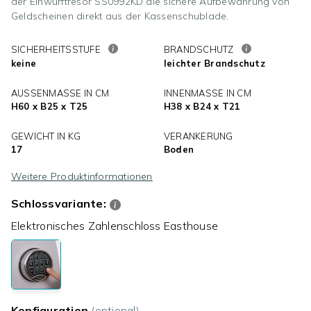
der Einwurftresor SS0992KD die sichere Aufbewahrung von
Geldscheinen direkt aus der Kassenschublade.
SICHERHEITSSTUFE
BRANDSCHUTZ
keine
leichter Brandschutz
AUSSENMASSE IN CM
INNENMASSE IN CM
H60 x B25 x T25
H38 x B24 x T21
GEWICHT IN KG
VERANKERUNG
17
Boden
Weitere Produktinformationen
Schlossvariante:
Elektronisches Zahlenschloss Easthouse
Konfiguration
(optional)