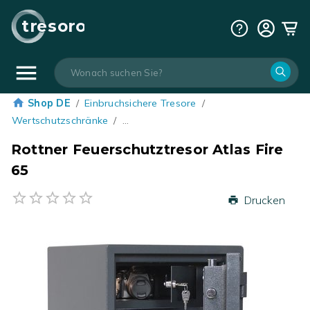
tresoro
Shop DE
/
Einbruchsichere Tresore
/
Wertschutzschränke
/
…
Rottner Feuerschutztresor Atlas Fire
65
Drucken