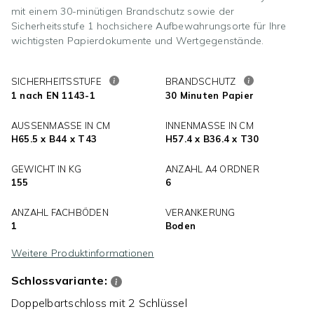
mit einem 30-minütigen Brandschutz sowie der
Sicherheitsstufe 1 hochsichere Aufbewahrungsorte für Ihre
wichtigsten Papierdokumente und Wertgegenstände.
SICHERHEITSSTUFE
BRANDSCHUTZ
1 nach EN 1143-1
30 Minuten Papier
AUSSENMASSE IN CM
INNENMASSE IN CM
H65.5 x B44 x T43
H57.4 x B36.4 x T30
GEWICHT IN KG
ANZAHL A4 ORDNER
155
6
ANZAHL FACHBÖDEN
VERANKERUNG
1
Boden
Weitere Produktinformationen
Schlossvariante:
Doppelbartschloss mit 2 Schlüssel