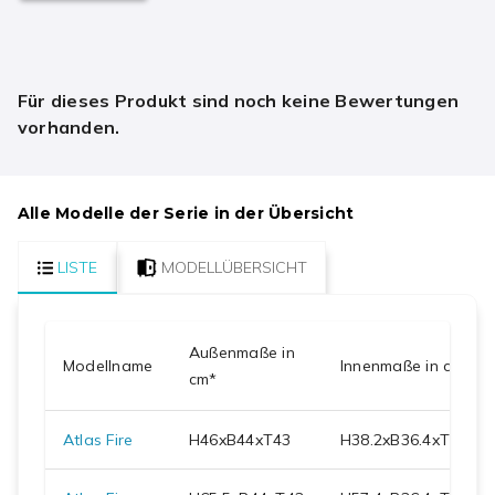
Für dieses Produkt sind noch keine Bewertungen
vorhanden.
Alle Modelle der Serie in der Übersicht
LISTE
MODELLÜBERSICHT
Außenmaße in
Modellname
Innenmaße in cm
cm*
Atlas Fire
H
46
xB
44
xT
43
H
38.2
xB
36.4
xT
30