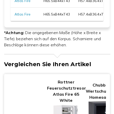
Atlas Fire
H
65.5
xB
44
xT
43
H
57.4
xB
36.4
xT
30
Atlas Fire
H
65.5
xB
44
xT
43
H
57.4
xB
36.4
xT
30
*Achtung:
Die angegebenen Maße (Höhe x Breite x
Tiefe) beziehen sich auf den Korpus. Scharniere und
Beschläge können diese erhöhen.
Vergleichen Sie Ihren Artikel
Rottner
Chubbsaf
Feuerschutztresor
Wertschutzs
Atlas Fire 65
Homesafe 3
White