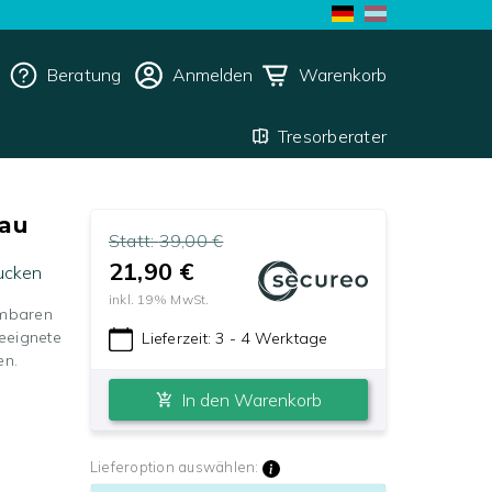
Beratung
Anmelden
Warenkorb
Tresorberater
lau
Statt:
39,00 €
21,90 €
ucken
inkl.
19
% MwSt.
hmbaren
eeignete
Lieferzeit:
3 - 4 Werktage
en.
In den Warenkorb
Lieferoption auswählen: