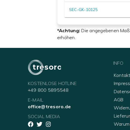
SEC-GK-10125
*Achtung:
Die angegebenen Maße (
erhöhen.
INFO
tresoro
Kontak
KOSTENLOSE HOTLINE
Impres
+49 800 5895548
Datens
AGB
E-MAIL
office@tresoro.de
Widerr
Lieferu
SOCIAL MEDIA
Warum 