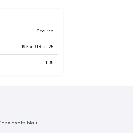
Secureo
H9.5 x B18 x T25
1.35
ünzeinsatz blau