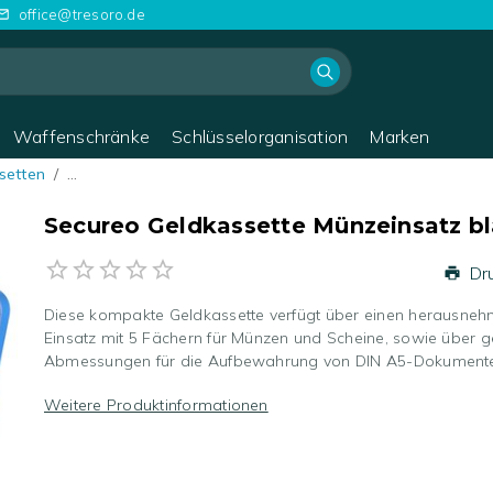
office@tresoro.de
Waffenschränke
Schlüsselorganisation
Marken
setten
/
…
Secureo Geldkassette Münzeinsatz b
Dr
Diese kompakte Geldkassette verfügt über einen herausne
Einsatz mit 5 Fächern für Münzen und Scheine, sowie über g
Abmessungen für die Aufbewahrung von DIN A5-Dokument
Weitere Produktinformationen