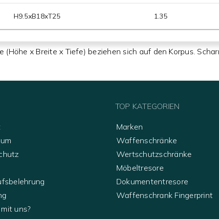
H
9.5
xB
18
xT
25
1.35
Höhe x Breite x Tiefe) beziehen sich auf den Korpus. Scha
TOP KATEGORIEN
t
Marken
sum
Waffenschränke
chutz
Wertschutzschränke
Möbeltresore
ufsbelehrung
Dokumententresore
ng
Waffenschrank Fingerprint
mit uns?