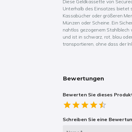
Diese Geldkassette von Secureo
Unterhalb des Einsatzes bietet
Kassabücher oder größeren Meng
Münzen oder Scheine. Ein Sicherh
nahtlos gezogenem Stahlblech w
und ist in schwarz, rot, blau ode
transportieren, ohne dass der 
Bewertungen
Bewerten Sie dieses Produk
Empt
0.5 Stars
1 Star
1.5 Stars
2 Stars
2.5 Stars
3 Stars
3.5 Stars
4 Stars
4.5 Star
5 Stars
Schreiben Sie eine Bewertu