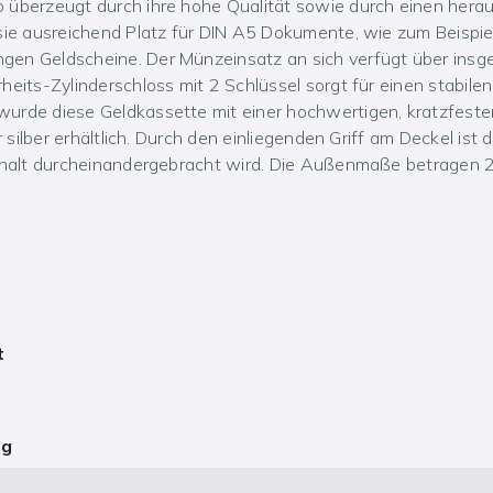
 überzeugt durch ihre hohe Qualität sowie durch einen her
 sie ausreichend Platz für DIN A5 Dokumente, wie zum Beispie
en Geldscheine. Der Münzeinsatz an sich verfügt über insge
eits-Zylinderschloss mit 2 Schlüssel sorgt für einen stabilen
urde diese Geldkassette mit einer hochwertigen, kratzfest
r silber erhältlich. Durch den einliegenden Griff am Deckel ist
Inhalt durcheinandergebracht wird. Die Außenmaße betragen 2
t
y
s
ng