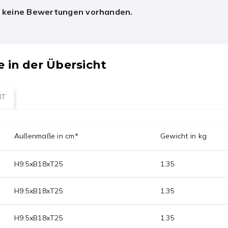
h keine Bewertungen vorhanden.
e in der Übersicht
HT
Außenmaße in cm*
Gewicht in kg
H
9.5
xB
18
xT
25
1.35
H
9.5
xB
18
xT
25
1.35
H
9.5
xB
18
xT
25
1.35