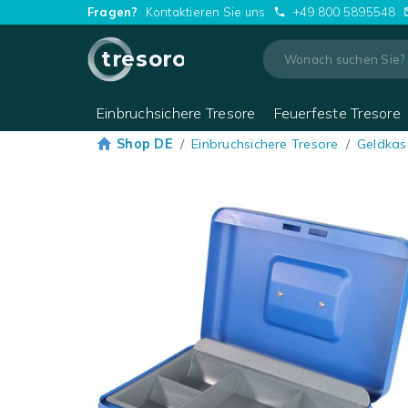
Fragen?
Kontaktieren Sie uns
+49 800 5895548
tresoro
Einbruchsichere Tresore
Feuerfeste Tresore
Shop DE
/
Einbruchsichere Tresore
/
Geldkas