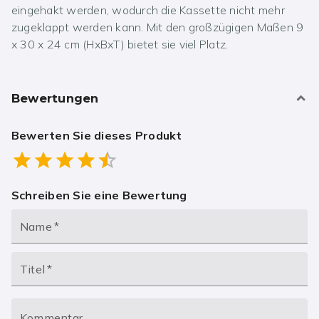
eingehakt werden, wodurch die Kassette nicht mehr
zugeklappt werden kann. Mit den großzügigen Maßen 9
x 30 x 24 cm (HxBxT) bietet sie viel Platz.
Bewertungen
Bewerten Sie dieses Produkt
Empty
0.5 Stars
1 Star
1.5 Stars
2 Stars
2.5 Stars
3 Stars
3.5 Stars
4 Stars
4.5 Stars
5 Stars
Schreiben Sie eine Bewertung
Name
*
Titel
*
Kommentar