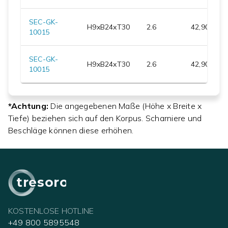
SEC-GK-
H
9
xB
24
xT
30
2.6
42,90 €
10015
SEC-GK-
H
9
xB
24
xT
30
2.6
42,90 €
10015
*Achtung:
Die angegebenen Maße (Höhe x Breite x
Tiefe) beziehen sich auf den Korpus. Scharniere und
Beschläge können diese erhöhen.
tresoro
KOSTENLOSE HOTLINE
+49 800 5895548