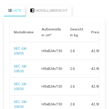
LISTE
MODELLÜBERSICHT
Außenmaße
Gewicht
Modellname
Preis
in cm*
in kg
SEC-GK-
H
9
xB
24
xT
30
2.6
42,90 €
10015
SEC-GK-
H
9
xB
24
xT
30
2.6
42,90 €
10015
SEC-GK-
H
9
xB
24
xT
30
2.6
42,90 €
10015
SEC-GK-
H
9
xB
24
xT
30
2.6
42,90 €
10015