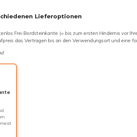
rschiedenen Lieferoptionen
nlos Frei Bordsteinkante (= bis zum ersten Hindernis vor Ihrer
fpreis das Vertragen bis an den Verwendungsort und eine f
nd
ante
nd
zum
 meist