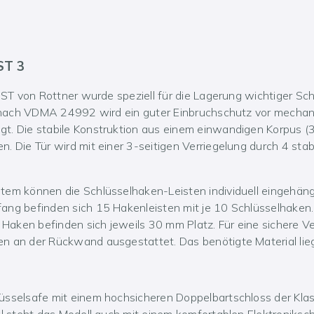
ST 3
r ST von Rottner wurde speziell für die Lagerung wichtiger Sc
 A nach VDMA 24992 wird ein guter Einbruchschutz vor mecha
t. Die stabile Konstruktion aus einem einwandigen Korpus (3
. Die Tür wird mit einer 3-seitigen Verriegelung durch 4 stab
tem können die Schlüsselhaken-Leisten individuell eingehäng
ang befinden sich 15 Hakenleisten mit je 10 Schlüsselhaken
aken befinden sich jeweils 30 mm Platz. Für eine sichere Ve
n an der Rückwand ausgestattet. Das benötigte Material lie
üsselsafe mit einem hochsicheren Doppelbartschloss der Klas
al steht das Modell auch mit einem komfortablen Elektroniksc