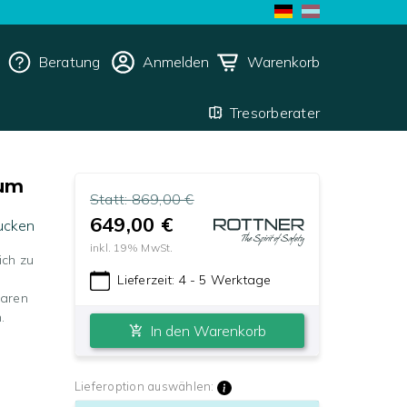
Beratung
Anmelden
Warenkorb
Tresorberater
ium
Statt:
869,00 €
649,00 €
ucken
inkl.
19
% MwSt.
ich zu
Lieferzeit:
4 - 5 Werktage
baren
.
In den Warenkorb
Lieferoption auswählen: