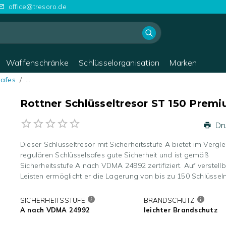
office@tresoro.de
Waffenschränke
Schlüsselorganisation
Marken
safes
/
…
Rottner Schlüsseltresor ST 150 Prem
Dr
Dieser Schlüsseltresor mit Sicherheitsstufe A bietet im Vergle
regulären Schlüsselsafes gute Sicherheit und ist gemäß
Sicherheitsstufe A nach VDMA 24992 zertifiziert. Auf verstell
Leisten ermöglicht er die Lagerung von bis zu 150 Schlüsseln
SICHERHEITSSTUFE
BRANDSCHUTZ
A nach VDMA 24992
leichter Brandschutz