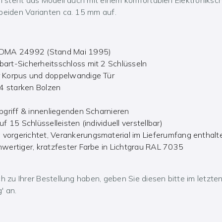
beiden Varianten ca. 15 mm auf.
 VDMA 24992 (Stand Mai 1995)
art-Sicherheitsschloss mit 2 Schlüsseln
r Korpus und doppelwandige Tür
 4 starken Bolzen
pgriff & innenliegenden Scharnieren
f 15 Schlüsselleisten (individuell verstellbar)
vorgerichtet, Verankerungsmaterial im Lieferumfang enthalt
hwertiger, kratzfester Farbe in Lichtgrau RAL 7035
h zu Ihrer Bestellung haben, geben Sie diesen bitte im letzte
' an.