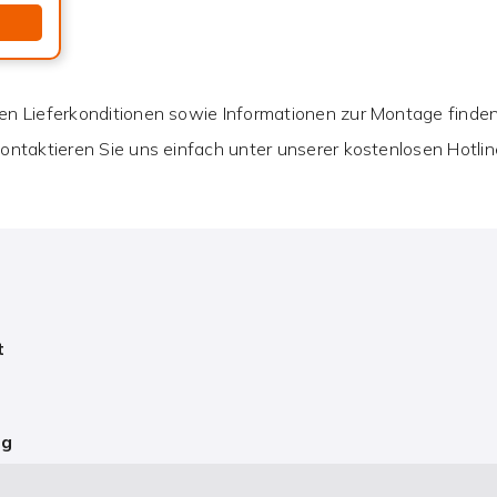
n Lieferkonditionen sowie Informationen zur Montage finden 
ontaktieren Sie uns einfach unter unserer kostenlosen Hotli
t
y
s
ng