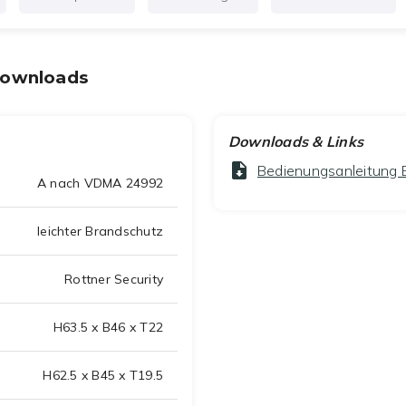
Downloads
Downloads & Links
Bedienungsanleitung E
A nach VDMA 24992
leichter Brandschutz
Rottner Security
H63.5 x B46 x T22
H62.5 x B45 x T19.5