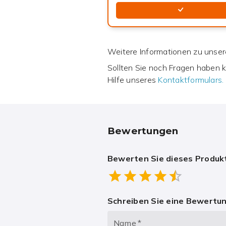
Weitere Informationen zu unsere
Sollten Sie noch Fragen haben k
Hilfe unseres
Kontaktformulars.
Bewertungen
Bewerten Sie dieses Produk
Empt
0.5 Stars
1 Star
1.5 Stars
2 Stars
2.5 Stars
3 Stars
3.5 Stars
4 Stars
4.5 Star
5 Stars
Schreiben Sie eine Bewertu
Name
*