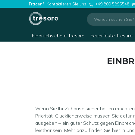
Fragen?
Kontaktieren Sie uns
+49 800 5895548
tresoro
Einbruchsichere Tresore
Feuerfeste Tresore
EINB
Wenn Sie Ihr Zuhause sicher halten möchten,
Priorität! Glücklicherweise müssen Sie dafü
ausgeben – ein guter Schutz gegen Einbreche
leistbar sein. Mehr dazu finden Sie hier in un